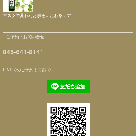
マスクで蒸れたお肌をいたわるケア
ご予約・お問い合せ
045-641-8141
LINEでのご予約も可能です