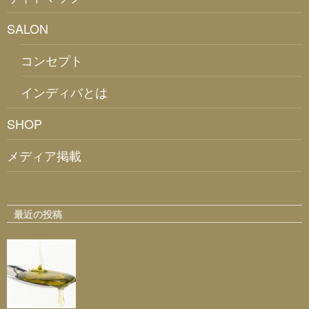
SALON
コンセプト
インディバとは
SHOP
メディア掲載
最近の投稿