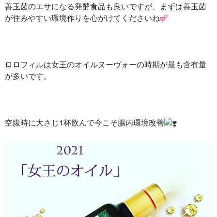
善玉菌のエサになる発酵食品も良いですが、まずは善玉菌
が住みやすい環境作りを心がけてくださいね
ロロフィルは女王のオイルヌーヴォーの時期が最も含有量
が多いです。
空腹時に大さじ1杯飲んで今こそ腸内環境改善