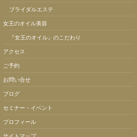
ブライダルエステ
女王のオイル美容
『女王のオイル』のこだわり
アクセス
ご予約
お問い合せ
ブログ
セミナー・イベント
プロフィール
サイトマップ