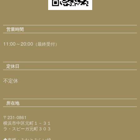
営業時間
11:00～20:00
（最終受付）
定休日
不定休
所在地
〒231-0861
横浜市中区元町１－３１
ラ・スピーガ元町３０３
◆東横・みなとみらい線