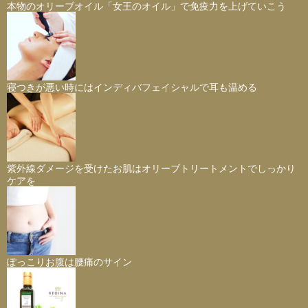
本物のオリーブオイル「女王のオイル」で免疫力を上げていこう
寝つきが悪い時にはインディバフェイシャルで耳も温める
紫外線ダメージを受けたお肌はオリーブトリートメントでしっかり
ケアを
ぽっこりお腹は腰痛のサイン