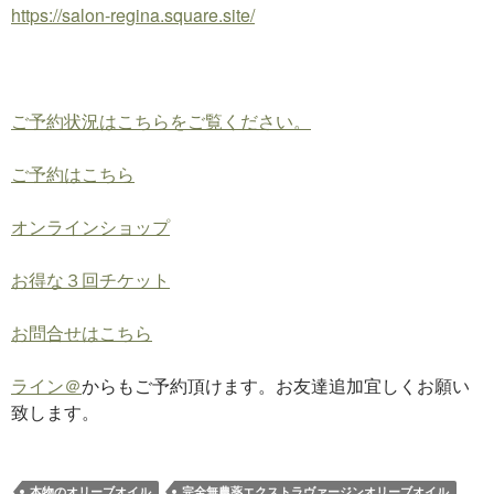
https://salon-regina.square.site/
ご予約状況はこちらをご覧ください。
ご予約はこちら
オンラインショップ
お得な３回チケット
お問合せはこちら
ライン＠
からもご予約頂けます。お友達追加宜しくお願い
致します。
本物のオリーブオイル
完全無農薬エクストラヴァージンオリーブオイル