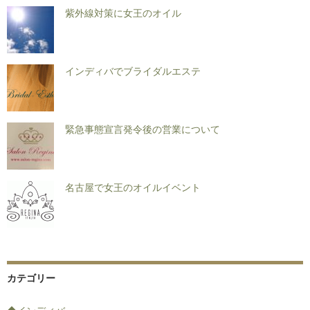
紫外線対策に女王のオイル
インディバでブライダルエステ
緊急事態宣言発令後の営業について
名古屋で女王のオイルイベント
カテゴリー