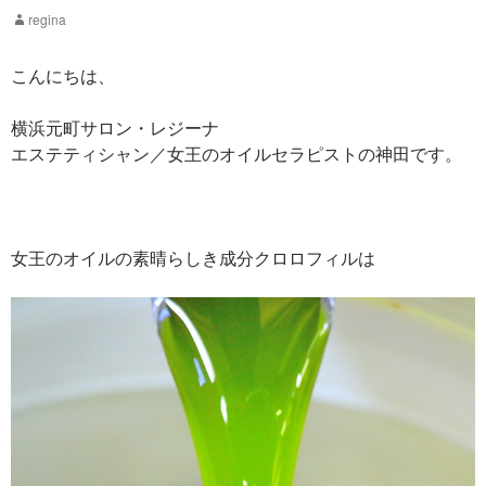
regina
こんにちは、
横浜元町サロン・レジーナ
エステティシャン／女王のオイルセラピストの神田です。
女王のオイルの素晴らしき成分クロロフィルは