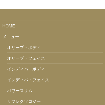
HOME
メニュー
オリーブ・ボディ
オリーブ・フェイス
インディバ・ボディ
インディバ・フェイス
パワースリム
リフレクソロジー