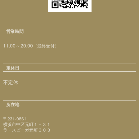
営業時間
11:00～20:00
（最終受付）
定休日
不定休
所在地
〒231-0861
横浜市中区元町１－３１
ラ・スピーガ元町３０３