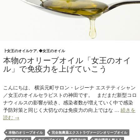
┣女王のオイルケア
,
◆女王のオイル
本物のオリーブオイル「女王のオイ
ル」で免疫力を上げていこう
こんにちは、 横浜元町サロン・レジーナ エステティシャン
／女王のオイルセラピストの神田です。 まだまだ新型コロ
ナウィルスの影響が続き、感染者数が増えていく中で感染
予防対策と同じく大切なのは免疫力の向上ではな …
続きを
本
読む
→
物
の
本物のオリーブオイル
完全無農薬エクストラヴァージンオリーブオイル
オ
女王のオイル
オリーブオイル
免疫力UP
腸内環境を整える