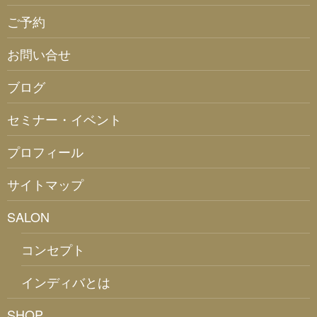
ご予約
お問い合せ
ブログ
セミナー・イベント
プロフィール
サイトマップ
SALON
コンセプト
インディバとは
SHOP