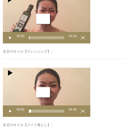
画
プ
レ
ー
ヤ
ー
00:00
03:18
女王のオイル【クレンジング】
動
画
プ
レ
ー
ヤ
ー
00:00
00:48
女王のオイル【メイク落とし】