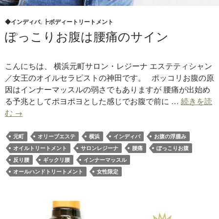
ー
ト
◆インディバ
,
┣ボディートリートメント
メ
ぽっこりお腹は腰痛のサイン
ン
ト
で
こんにちは、 横浜元町サロン・レジーナ エステティシャン
し
／女王のオイルセラピストの神田です。 ポッコリお腹の原
っ
因はインナーマッスルの弱さでもありますが 腰痛が出始め
か
る予兆としてポヨポヨとした感じでお腹で前に …
続きを読
り
ぽ
む
→
ケ
っ
ア
こ
元町
オリーブエステ
横浜
インディバ
お腹の浮腫み
を
り
オイルトリートメント
サロンレジーナ
腰痛
ぽっこりお腹
お
反り腰
ギックリ腰
インナーマッスル
腹
オールハンドトリートメント
女性限定
は
腰
痛
の