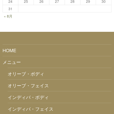
24
25
26
27
28
29
30
31
« 8月
HOME
メニュー
オリーブ・ボディ
オリーブ・フェイス
インディバ・ボディ
インディバ・フェイス