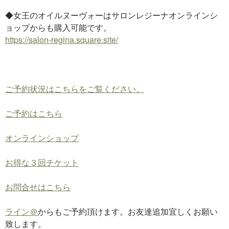
◆女王のオイルヌーヴォーはサロンレジーナオンラインシ
ョップからも購入可能です。
https://salon-regina.square.site/
ご予約状況はこちらをご覧ください。
ご予約はこちら
オンラインショップ
お得な３回チケット
お問合せはこちら
ライン＠
からもご予約頂けます。お友達追加宜しくお願い
致します。