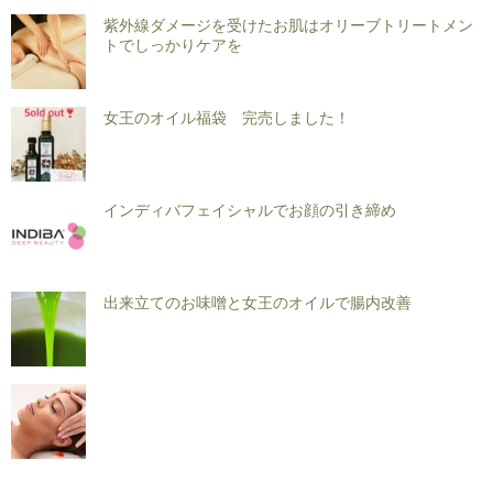
紫外線ダメージを受けたお肌はオリーブトリートメン
トでしっかりケアを
女王のオイル福袋 完売しました！
インディバフェイシャルでお顔の引き締め
出来立てのお味噌と女王のオイルで腸内改善