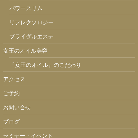
パワースリム
リフレクソロジー
ブライダルエステ
女王のオイル美容
『女王のオイル』のこだわり
アクセス
ご予約
お問い合せ
ブログ
セミナー・イベント