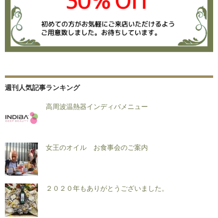
週刊人気記事ランキング
高周波温熱器インディバメニュー
女王のオイル お食事会のご案内
２０２０年もありがとうございました。