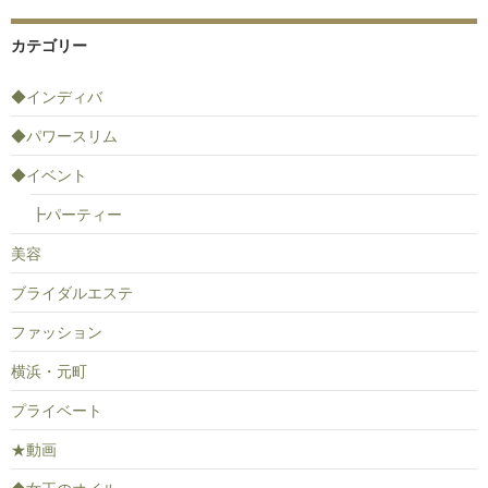
カテゴリー
◆インディバ
◆パワースリム
◆イベント
┣パーティー
美容
ブライダルエステ
ファッション
横浜・元町
プライベート
★動画
◆女王のオイル