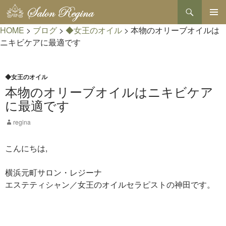
検
索
コ
HOME
>
ブログ
>
◆女王のオイル
>
本物のオリーブオイルは
メインメ
ン
ニュー
テ
ニキビケアに最適です
ン
ツ
へ
◆女王のオイル
ス
本物のオリーブオイルはニキビケア
キ
ッ
に最適です
プ
regina
こんにちは,
横浜元町サロン・レジーナ
エステティシャン／女王のオイルセラピストの神田です。