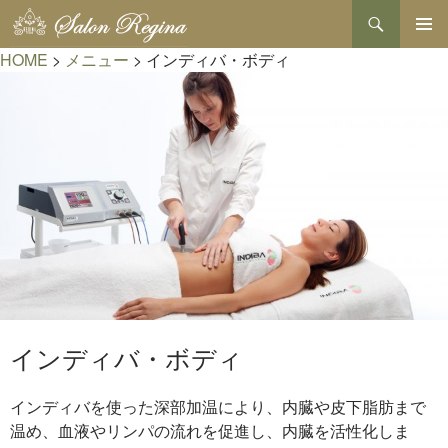
検
索
コ
HOME
>
メニュー
>
インディバ・ボディ
メインメ
ン
ニュー
テ
ン
ツ
へ
ス
キ
ッ
プ
インディバ・ボディ
インディバを使った深部加温により、内臓や皮下脂肪まで
温め、血液やリンパの流れを促進し、内臓を活性化しま