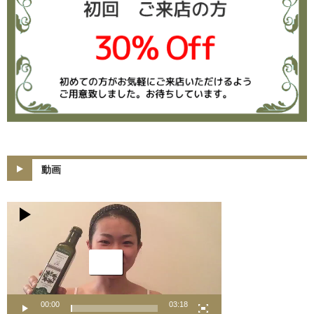
動画
動
画
プ
レ
ー
ヤ
ー
00:00
03:18