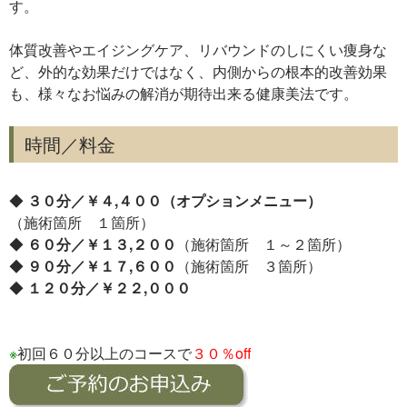
す。
体質改善やエイジングケア、リバウンドのしにくい痩身な
ど、外的な効果だけではなく、内側からの根本的改善効果
も、様々なお悩みの解消が期待出来る健康美法です。
時間／料金
◆
３０分／￥４,４００（オプションメニュー）
（施術箇所 １箇所）
◆
６０分／￥１３,２００
（施術箇所 １～２箇所）
◆
９０分／￥１７,６００
（施術箇所 ３箇所）
◆
１２０分／￥２２,０００
※
初回６０分以上のコースで
３０％off