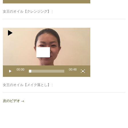
女王のオイル【クレンジング】
動
画
プ
レ
ー
ヤ
ー
00:00
00:48
女王のオイル【メイク落とし】
次のビデオ
→