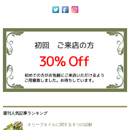
週刊人気記事ランキング
オリーブオイルに関する８つの誤解