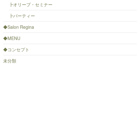
┣オリーブ・セミナー
┣パーティー
◆Salon Regina
◆MENU
◆コンセプト
未分類