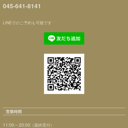
045-641-8141
LINEでのご予約も可能です
営業時間
11:00～20:00
（最終受付）