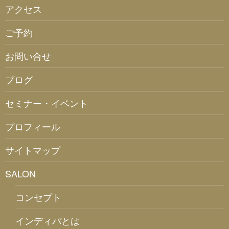
アクセス
ご予約
お問い合せ
ブログ
セミナー・イベント
プロフィール
サイトマップ
SALON
コンセプト
インディバとは