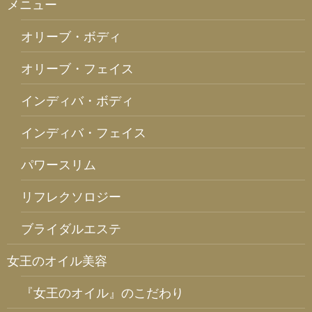
メニュー
オリーブ・ボディ
オリーブ・フェイス
インディバ・ボディ
インディバ・フェイス
パワースリム
リフレクソロジー
ブライダルエステ
女王のオイル美容
『女王のオイル』のこだわり