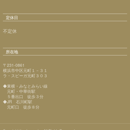
定休日
不定休
所在地
〒231-0861
横浜市中区元町１－３１
ラ・スピーガ元町３０３
◆東横・みなとみらい線
元町・中華街駅
５番出口 徒歩３分
◆JR 石川町駅
元町口 徒歩８分