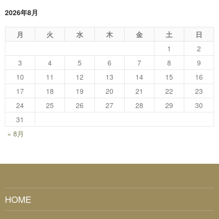
2026年8月
月
火
水
木
金
土
日
1
2
3
4
5
6
7
8
9
10
11
12
13
14
15
16
17
18
19
20
21
22
23
24
25
26
27
28
29
30
31
« 8月
HOME