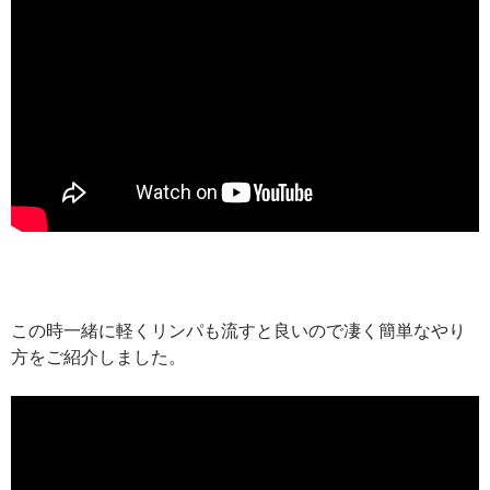
この時一緒に軽くリンパも流すと良いので凄く簡単なやり
方をご紹介しました。