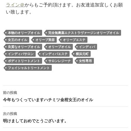
ライン＠
からもご予約頂けます。お友達追加宜しくお願
い致します。
本物のオリーブオイル
完全無農薬エクストラヴァージンオリーブオイル
女王のオイル
オリーブ美容
オリーブエステ
良質なオリーブオイル
オリーブオイル
インディバ
インディバサロン
インディバエステ
横浜元町
ボディトリートメント
サロンレジーナ
女性専用
フェイシャルトリートメント
投
前の投稿
稿
今年もつくっていますハチミツ金柑女王のオイル
ナ
次の投稿
ビ
明けましておめでとうございます。