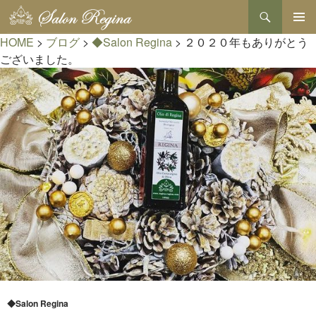
検
索
コ
HOME
>
ブログ
>
◆Salon Regina
>
２０２０年もありがとう
メインメ
ン
ニュー
テ
ございました。
ン
ツ
へ
ス
キ
ッ
プ
◆Salon Regina