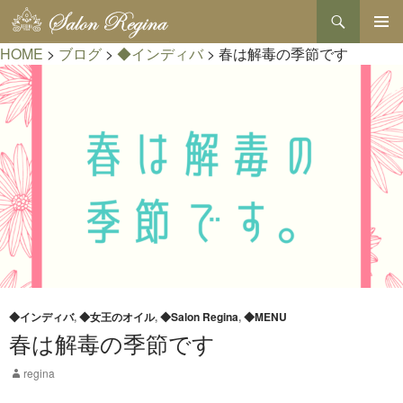
検
索
コ
HOME
>
ブログ
>
◆インディバ
>
春は解毒の季節です
メインメ
ン
ニュー
テ
ン
ツ
へ
ス
キ
ッ
プ
◆インディバ
,
◆女王のオイル
,
◆Salon Regina
,
◆MENU
春は解毒の季節です
regina