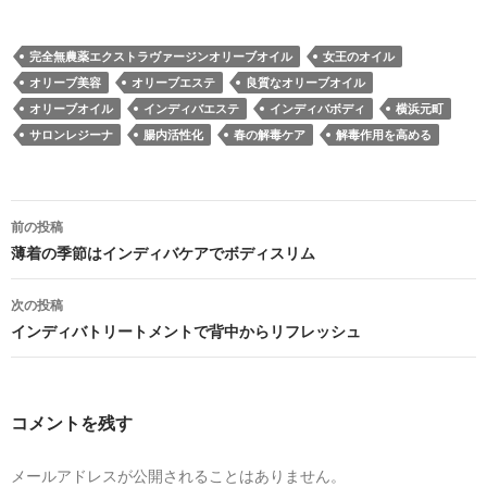
完全無農薬エクストラヴァージンオリーブオイル
女王のオイル
オリーブ美容
オリーブエステ
良質なオリーブオイル
オリーブオイル
インディバエステ
インディバボディ
横浜元町
サロンレジーナ
腸内活性化
春の解毒ケア
解毒作用を高める
投
前の投稿
稿
薄着の季節はインディバケアでボディスリム
ナ
次の投稿
ビ
インディバトリートメントで背中からリフレッシュ
ゲ
ー
コメントを残す
シ
ョ
メールアドレスが公開されることはありません。