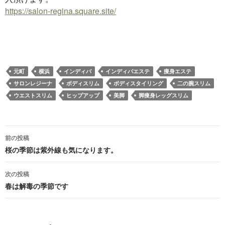
https://salon-regina.square.site/
元町
横浜
インディバ
インディバエステ
痩身エステ
サロンレジーナ
ボディスリム
ボディスタイリング
二の腕スリム
ウエストスリム
ヒップアップ
美脚
脚痩身レッグスリム
投
前の投稿
稿
桜の季節は紫外線も気になります。
ナ
次の投稿
ビ
春は解毒の季節です
ゲ
ー