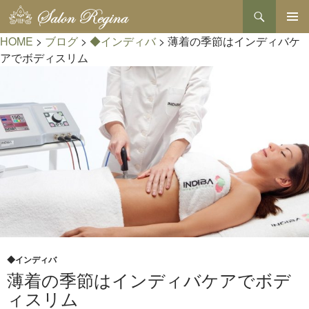
検
索
コ
HOME
>
ブログ
>
◆インディバ
>
薄着の季節はインディバケ
メインメ
ン
ニュー
テ
アでボディスリム
ン
ツ
へ
ス
キ
ッ
プ
◆インディバ
薄着の季節はインディバケアでボデ
ィスリム