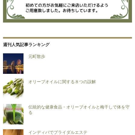
週刊人気記事ランキング
元町散歩
オリーブオイルに関する８つの誤解
伝統的な健康食品・オリーブオイルと梅干しで体を守
る
インディバでブライダルエステ