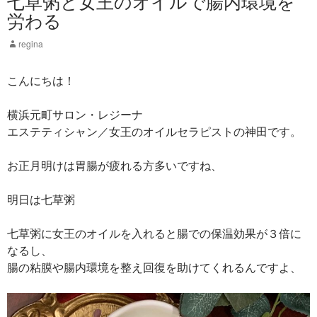
七草粥と女王のオイルで腸内環境を
労わる
regina
こんにちは！
横浜元町サロン・レジーナ
エステティシャン／女王のオイルセラピストの神田です。
お正月明けは胃腸が疲れる方多いですね、
明日は七草粥
七草粥に女王のオイルを入れると腸での保温効果が３倍に
なるし、
腸の粘膜や腸内環境を整え回復を助けてくれるんですよ、