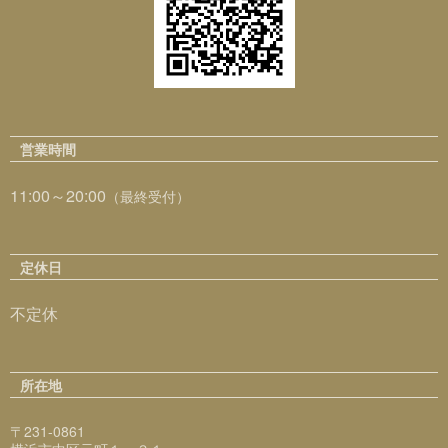
営業時間
11:00～20:00
（最終受付）
定休日
不定休
所在地
〒231-0861