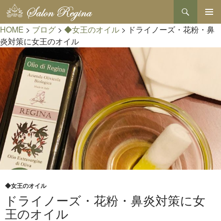
検
索
コ
HOME
>
ブログ
>
◆女王のオイル
>
ドライノーズ・花粉・鼻
メインメ
ン
ニュー
テ
炎対策に女王のオイル
ン
ツ
へ
ス
キ
ッ
プ
◆女王のオイル
ドライノーズ・花粉・鼻炎対策に女
王のオイル