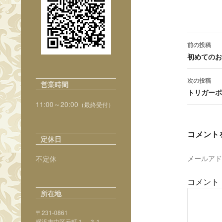
投
前の投稿
稿
初めてのお
ナ
次の投稿
営業時間
ビ
トリガーポ
11:00～20:00
（最終受付）
ゲ
ー
コメント
定休日
シ
ョ
メールアド
不定休
ン
コメント
所在地
〒231-0861
横浜市中区元町１－３１