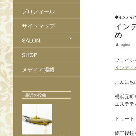
プロフィール
◆インディ
イン
サイトマップ
め
SALON
regina
SHOP
フェイシ
インディ
メディア掲載
こんにち
最近の投稿
横浜元町
エステテ
トリート
終了後鏡