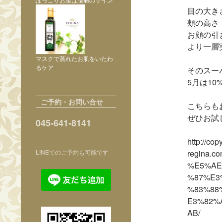
目の大き
頰の高さ
お顔の引
より一層
マスクで蒸れたお肌をいたわ
るケア
そのスー
5月は10
ご予約・お問い合せ
こちらも
ぜひお試
045-641-8141
http://cop
LINEでのご予約も可能です
regina.
%E5%AE
%87%E3
%83%88
E3%82%
AB/