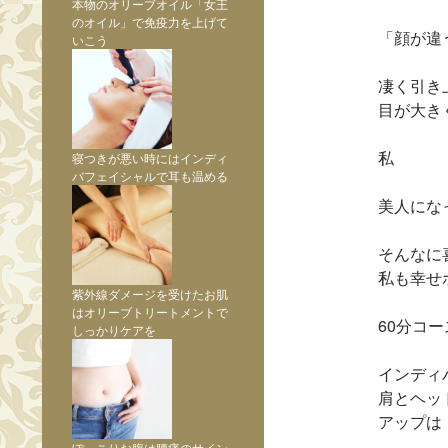
本物のオリーブオイル「女王
のオイル」で免疫力を上げて
「顔が違
いこう
凄く引き
目が大き
私
寝つきが悪い時にはインディ
バフェイシャルで耳も温める
美人にな
そんなに
私も幸せ
紫外線ダメージを受けたお肌
はオリーブトリートメントで
60分コ
しっかりケアを
インディ
肩とヘッ
アップは
ぽっこりお腹は腰痛のサイン