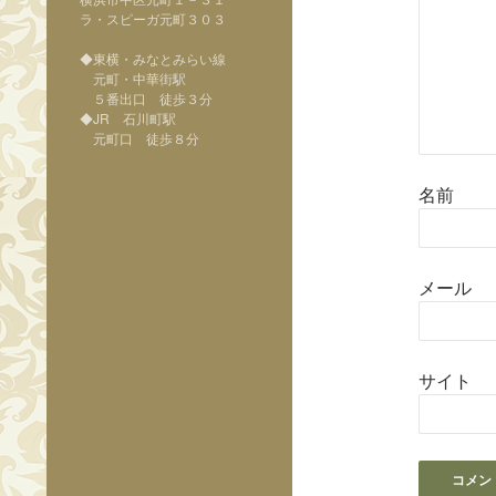
ラ・スピーガ元町３０３
◆東横・みなとみらい線
元町・中華街駅
５番出口 徒歩３分
◆JR 石川町駅
元町口 徒歩８分
名前
メール
サイト