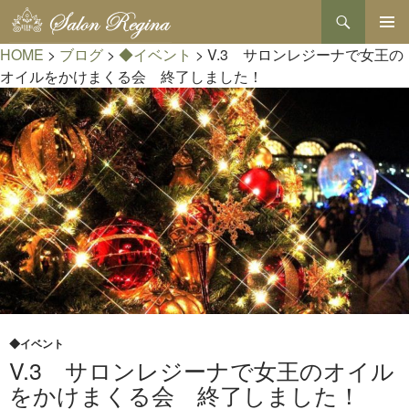
検
索
コ
HOME
>
ブログ
>
◆イベント
>
V.3 サロンレジーナで女王の
メインメ
ン
ニュー
テ
オイルをかけまくる会 終了しました！
ン
ツ
へ
ス
キ
ッ
プ
◆イベント
V.3 サロンレジーナで女王のオイル
をかけまくる会 終了しました！