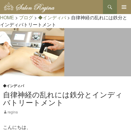
検
索
コ
HOME
>
ブログ
>
◆インディバ
>
自律神経の乱れには鉄分と
メインメ
ン
ニュー
テ
インディバトリートメント
ン
ツ
へ
ス
キ
ッ
プ
◆インディバ
自律神経の乱れには鉄分とインディ
バトリートメント
regina
こんにちは、