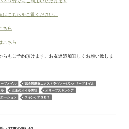
バ３０分でもご利用いただけます
況はこちらをご覧ください。
こちら
はこちら
からもご予約頂けます。お友達追加宜しくお願い致しま
リーブオイル
完全無農薬エクストラヴァージンオリーブオイル
イル
女王のオイル美容
オリーブスキンケア
酸ローション
スキンケアＳＥＴ
計・37度の赤い印