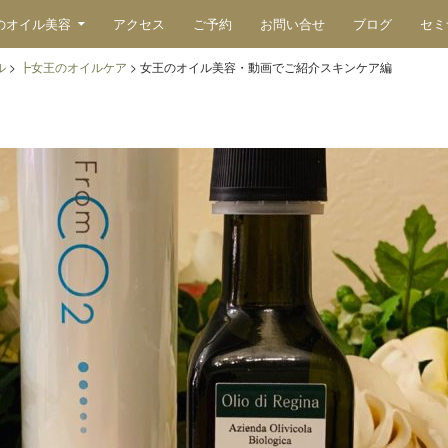
のオイル美容
アクセス
ご予約
お問い合せ
ブログ
セミ
ル
>
┣女王のオイルケア
>
女王のオイル美容・動画でご紹介スキンケア編