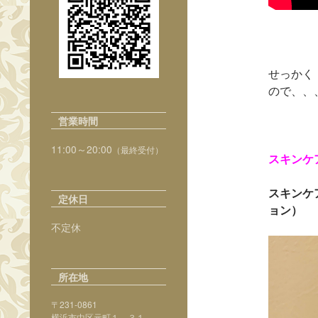
せっかく
ので、、
営業時間
11:00～20:00
（最終受付）
スキンケ
スキンケ
定休日
ョン）
不定休
所在地
〒231-0861
横浜市中区元町１－３１