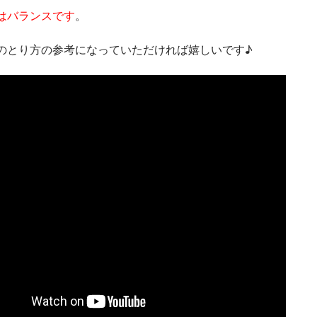
はバランスです
。
のとり方の参考になっていただければ嬉しいです♪