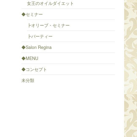
女王のオイルダイエット
◆セミナー
┣オリーブ・セミナー
┣パーティー
◆Salon Regina
◆MENU
◆コンセプト
未分類