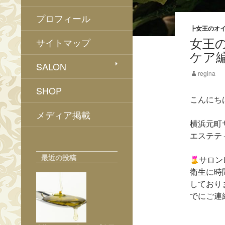
プロフィール
┣女王のオ
女王
サイトマップ
ケア
SALON
regina
SHOP
こんにち
メディア掲載
横浜元町
エステテ
最近の投稿
サロン
衛生に時
しており
でにご連