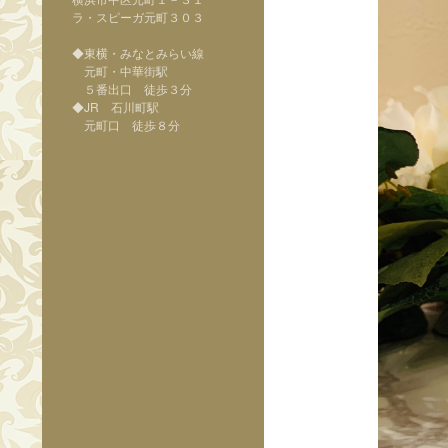
ラ・スピーガ元町３０３
◆東横・みなとみらい線
元町・中華街駅
５番出口 徒歩３分
◆JR 石川町駅
元町口 徒歩８分