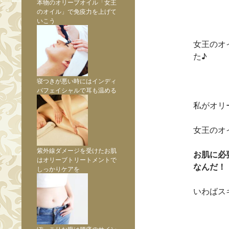
本物のオリーブオイル「女王
のオイル」で免疫力を上げて
いこう
女王のオ
た♪
寝つきが悪い時にはインディ
バフェイシャルで耳も温める
私がオリ
女王のオ
紫外線ダメージを受けたお肌
お肌に必
はオリーブトリートメントで
なんだ！
しっかりケアを
いわばス
ぽっこりお腹は腰痛のサイン