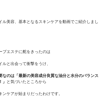
イル美容、基本となるスキンケアを動画でご紹介しまし
ーブエステに舵をきったのは
イルと出会って衝撃をうけ、
要なのは「最新の美容成分良質な油分と水分のバランス
！」
と気づいたところから
キンケアが始まりだったわけです。