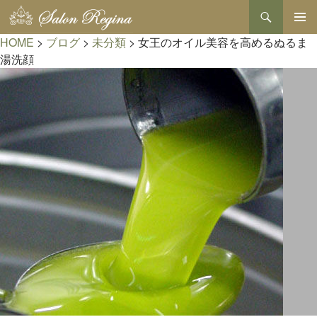
検
索
コ
HOME
>
ブログ
>
未分類
>
女王のオイル美容を高めるぬるま
メインメ
ン
ニュー
テ
湯洗顔
ン
ツ
へ
ス
キ
ッ
プ