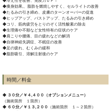
◆冷え性を改善、免疫力ＵＰ！
◆痩身効果,、脂肪を燃焼しやすく、セルライトの改善
◆たるみの引き締め、皮膚のターンオーバーの促進
◆ヒップアップ、バストアップ、たるみの引き締め
◆コリ、筋肉疲労をとりのぞく活性酸素の除去
◆生理痛や不順など女性特有の症状のケア
◆肩こりや腰痛、目の疲れなどの解消
◆自律神経失調症、不眠症の改善
◆足の疲れ、むくみの緩和
◆脂肪吸引、溶解注射後のケア
時間／料金
◆
３０分／￥４,４００（オプションメニュー）
（施術箇所 １箇所）
◆
６０分／￥１３,２００
（施術箇所 １～２箇所）