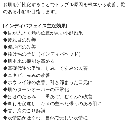
お肌を活性化することでトラブル原因を根本から改善、艶
のある小顔を目指します。
[インディバフェイス主な効果]
◆目が大きく頬の位置が高い小顔効果
◆疲れ目の改善
◆偏頭痛の改善
◆抜け毛の予防（インディバヘッド）
◆肌本来の機能を高める
◆基礎代謝の促進、しみ、くすみの改善
◆ニキビ、赤みの改善
◆ホウレイ線の改善、引き締まった口元に
◆肌のターンオーバーの正常化
◆ほほのたるみ、二重あご、むくみの改善
◆血行を促進し、キメの整った張りのある肌に
◆首、肩のこり解消
◆表情筋がほぐれ、自然で美しい表情に