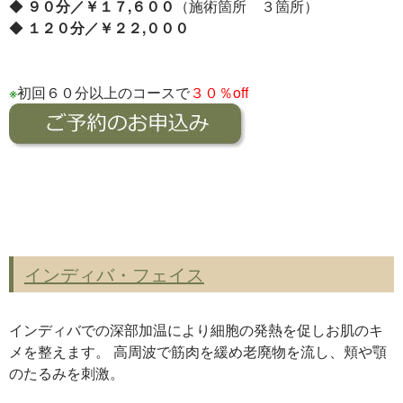
◆
９０分／￥１７,６００
（施術箇所 ３箇所）
◆
１２０分／￥２２,０００
※
初回６０分以上のコースで
３０％off
インディバ・フェイス
インディバでの深部加温により細胞の発熱を促しお肌のキ
メを整えます。 高周波で筋肉を緩め老廃物を流し、頬や顎
のたるみを刺激。