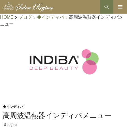
検
索
コ
HOME
>
ブログ
>
◆インディバ
>
高周波温熱器インディバメ
メインメ
ン
ニュー
テ
ニュー
ン
ツ
へ
ス
キ
ッ
プ
◆インディバ
高周波温熱器インディバメニュー
regina