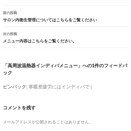
投
前の投稿
稿
サロン内衛生管理についてはこちらをご覧ください
ナ
次の投稿
ビ
メニュー内容はこちらをご覧ください。
ゲ
ー
「高周波温熱器インディバメニュー」への1件のフィードバ
シ
ック
ョ
ピンバック:
寒暖差疲労にはインディバで |
ン
コメントを残す
メールアドレスが公開されることはありません。