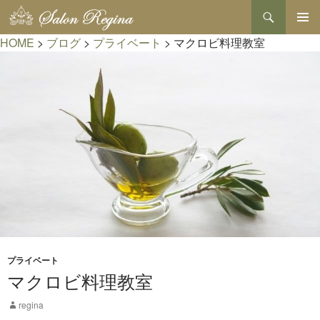
検
索
コ
HOME
>
ブログ
>
プライベート
>
マクロビ料理教室
メインメ
ン
ニュー
テ
ン
ツ
へ
ス
キ
ッ
プ
プライベート
マクロビ料理教室
regina