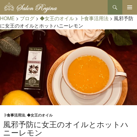
検
索
コ
HOME
>
ブログ
>
◆女王のオイル
>
┣食事活用法
>
風邪予防
メインメ
ン
ニュー
テ
に女王のオイルとホットハニーレモン
ン
ツ
へ
ス
キ
ッ
プ
┣食事活用法
,
◆女王のオイル
風邪予防に女王のオイルとホットハ
ニーレモン