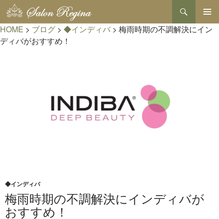
検
索
コ
HOME
>
ブログ
>
◆インディバ
>
梅雨時期の不調解決にイン
メインメ
ン
ニュー
テ
ディバがおすすめ！
ン
ツ
へ
ス
キ
ッ
プ
◆インディバ
梅雨時期の不調解決にインディバが
おすすめ！