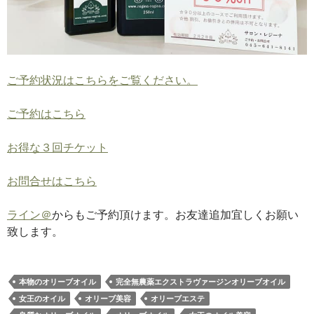
ご予約状況はこちらをご覧ください。
ご予約はこちら
お得な３回チケット
お問合せはこちら
ライン＠
からもご予約頂けます。お友達追加宜しくお願い
致します。
本物のオリーブオイル
完全無農薬エクストラヴァージンオリーブオイル
女王のオイル
オリーブ美容
オリーブエステ