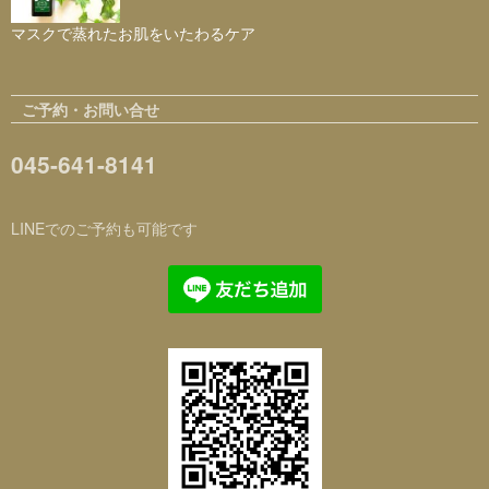
マスクで蒸れたお肌をいたわるケア
ご予約・お問い合せ
045-641-8141
LINEでのご予約も可能です