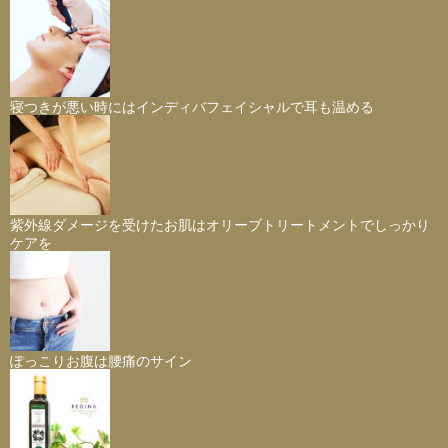
寝つきが悪い時にはインディバフェイシャルで耳も温める
紫外線ダメージを受けたお肌はオリーブトリートメントでしっかり
ケアを
ぽっこりお腹は腰痛のサイン