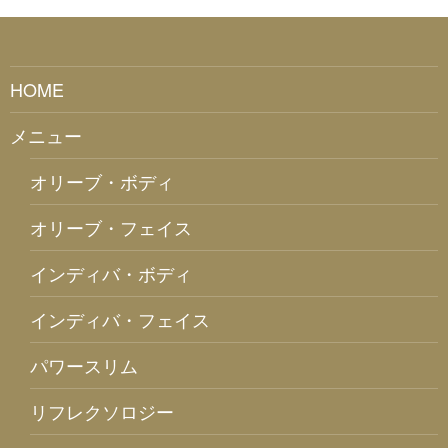
HOME
メニュー
オリーブ・ボディ
オリーブ・フェイス
インディバ・ボディ
インディバ・フェイス
パワースリム
リフレクソロジー