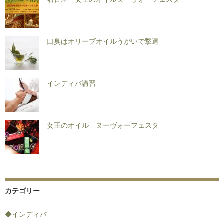
口臭はオリーブオイルうがいで撃退
インディバ講習
女王のオイル ヌーヴォーフェスタ
カテゴリー
◆インディバ