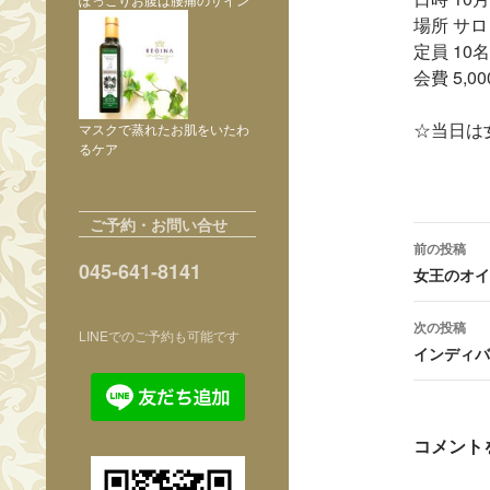
場所 サ
定員 10名
会費 5,0
☆当日は
マスクで蒸れたお肌をいたわ
るケア
ご予約・お問い合せ
投
前の投稿
045-641-8141
稿
女王のオイ
ナ
次の投稿
LINEでのご予約も可能です
ビ
インディバ
ゲ
ー
コメント
シ