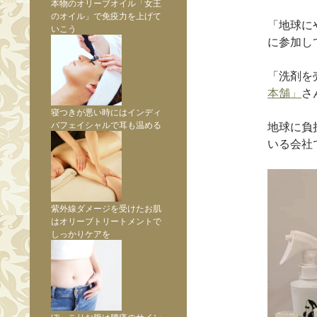
本物のオリーブオイル「女王
のオイル」で免疫力を上げて
「地球に
いこう
に参加し
「洗剤を
本舗」
さ
寝つきが悪い時にはインディ
バフェイシャルで耳も温める
地球に負
いる会社
紫外線ダメージを受けたお肌
はオリーブトリートメントで
しっかりケアを
ぽっこりお腹は腰痛のサイン