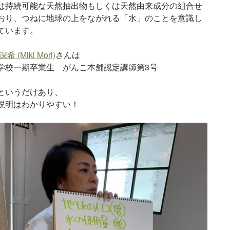
は持続可能な天然抽出物もしくは天然由来成分の組合せ
おり、つねに地球の上をながれる「水」のことを意識し
ています。
深希 (Miki Mori)
さんは
学校一期卒業生 がんこ本舗認定講師第3号
というだけあり、
説明はわかりやすい！