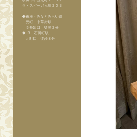
ラ・スピーガ元町３０３
◆東横・みなとみらい線
元町・中華街駅
５番出口 徒歩３分
◆JR 石川町駅
元町口 徒歩８分