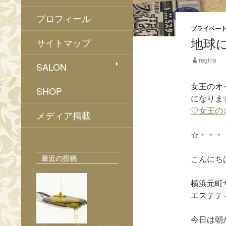
プロフィール
プライベー
地球
サイトマップ
regina
SALON
女王のオ
SHOP
になり
♡女王の
メディア掲載
☆・・・
最近の投稿
こんにち
横浜元町
エステテ
今日は朝