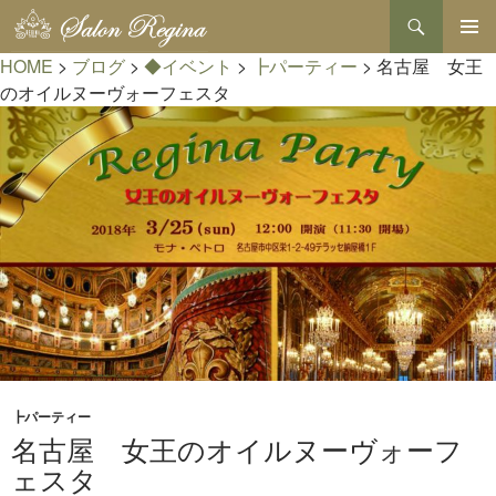
検
索
コ
HOME
>
ブログ
>
◆イベント
>
┣パーティー
>
名古屋 女王
メインメ
ン
ニュー
テ
のオイルヌーヴォーフェスタ
ン
ツ
へ
ス
キ
ッ
プ
┣パーティー
名古屋 女王のオイルヌーヴォーフ
ェスタ