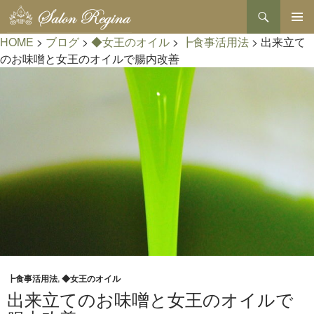
検
索
コ
HOME
>
ブログ
>
◆女王のオイル
>
┣食事活用法
>
出来立て
メインメ
ン
ニュー
テ
のお味噌と女王のオイルで腸内改善
ン
ツ
へ
ス
キ
ッ
プ
┣食事活用法
,
◆女王のオイル
出来立てのお味噌と女王のオイルで