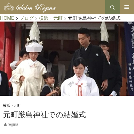
検
索
コ
HOME
>
ブログ
>
横浜・元町
>
元町厳島神社での結婚式
メインメ
ン
ニュー
テ
ン
ツ
へ
ス
キ
ッ
プ
横浜・元町
元町厳島神社での結婚式
regina