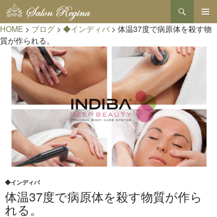
検
索
コ
HOME
>
ブログ
>
◆インディバ
>
体温37度で病原体を殺す物
メインメ
ン
ニュー
テ
質が作られる。
ン
ツ
へ
ス
キ
ッ
プ
◆インディバ
体温37度で病原体を殺す物質が作ら
れる。