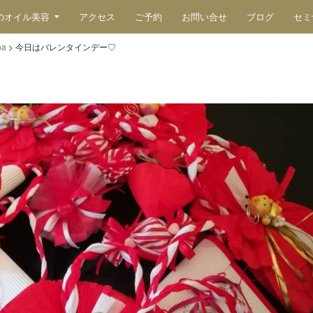
のオイル美容
アクセス
ご予約
お問い合せ
ブログ
セミ
na
>
今日はバレンタインデー♡