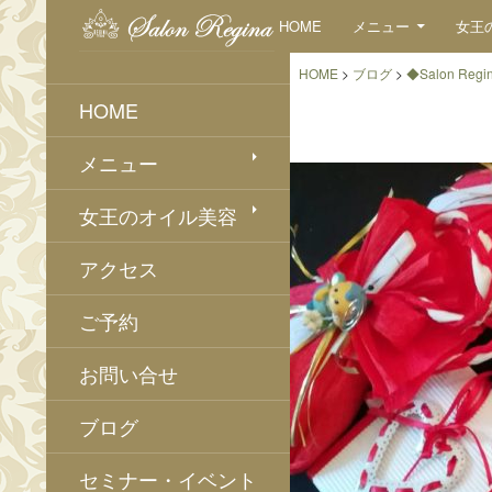
検
コンテンツへスキップ
HOME
メニュー
女王
索
HOME
>
ブログ
>
◆Salon Regi
HOME
メニュー
女王のオイル美容
アクセス
ご予約
お問い合せ
ブログ
セミナー・イベント