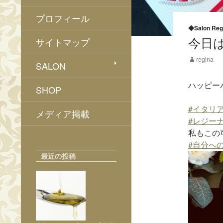
プロフィール
◆Salon Reg
今日
サイトマップ
regina
SALON
ハッピー
SHOP
#
イタリ
メディア掲載
#
レジー
私もこの
#
自分へ
最近の投稿