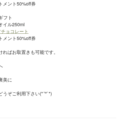
メント50%off券
円ギフト
イル250ml
アチョコレート
メント50%off券
ければお取置きも可能です。
へ
褒美に
うぞご利用下さい(*´꒳`*)