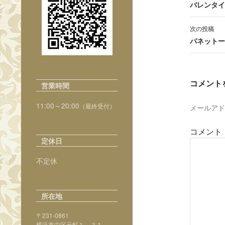
稿
バレンタイ
ナ
次の投稿
ビ
パネットー
ゲ
ー
コメント
営業時間
シ
11:00～20:00
（最終受付）
ョ
メールアド
ン
コメント
定休日
不定休
所在地
〒231-0861
横浜市中区元町１－３１