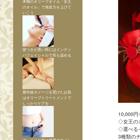
本物のオリーブオイル「女王
のオイル」で免疫力を上げて
いこう
寝つきが悪い時にはインディ
バフェイシャルで耳も温める
紫外線ダメージを受けたお肌
はオリーブトリートメントで
しっかりケアを
10,000
◇女王のオ
◇選べる
3種類の
ぽっこりお腹は腰痛のサイン