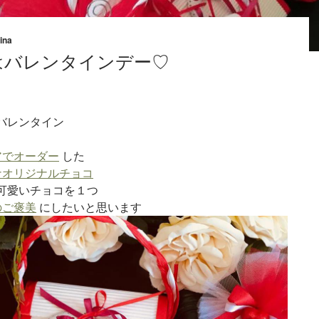
ina
はバレンタインデー♡
バレンタイン
アでオーダー
した
ナオリジナルチョコ
可愛いチョコを１つ
のご褒美
にしたいと思います