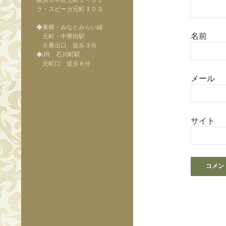
ラ・スピーガ元町３０３
◆東横・みなとみらい線
名前
元町・中華街駅
５番出口 徒歩３分
◆JR 石川町駅
元町口 徒歩８分
メール
サイト