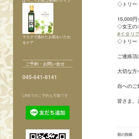
◇トリート
15,000
◇女王のオ
#
イタリ
マスクで蒸れたお肌をいたわ
◇トリート
るケア
ご連絡頂
ご予約・お問い合せ
大切な方
045-641-8141
自へのご
LINEでのご予約も可能です
皆さま、ど
投
前の投稿