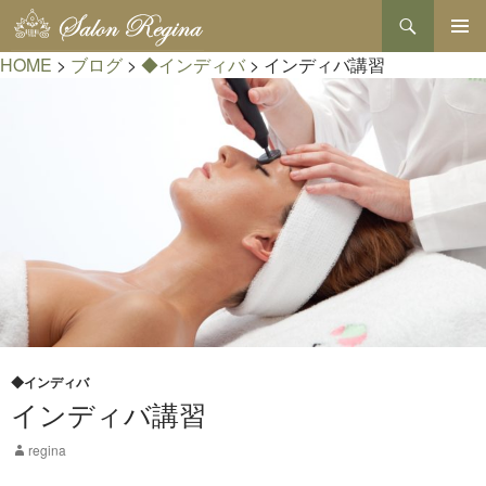
検
索
コ
HOME
>
ブログ
>
◆インディバ
>
インディバ講習
メインメ
ン
ニュー
テ
ン
ツ
へ
ス
キ
ッ
プ
◆インディバ
インディバ講習
regina