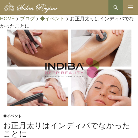
検
索
コ
HOME
>
ブログ
>
◆イベント
>
お正月太りはインディバでな
メインメ
ン
ニュー
テ
かったことに
ン
ツ
へ
ス
キ
ッ
プ
◆イベント
お正月太りはインディバでなかった
ことに