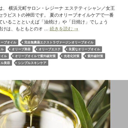
は、 横浜元町サロン・レジーナ エステティシャン／女王
セラピストの神田です。 夏のオリーブオイルケアで一番
ていることといえば「油焼け」や「日焼け」でしょう
夏
焼けは、もともとのオ …
続きを読む
→
こ
そ
リーブオイル
完全無農薬エクストラヴァージンオリーブオイル
「女
イル
オリーブ美容
オリーブエステ
良質なオリーブオイル
王
オイル
オリーブオイルで紫外線対策
光老化対策
紫外線対策
の
イル美容
シンプルスキンケア
オ
イ
ル」
で
シ
ン
プ
ル
ス