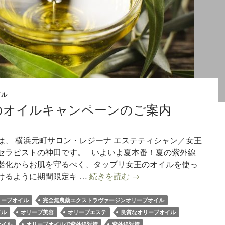
キ
ン
ケ
ア
を
イル
のオイルキャンペーンのご案内
は、 横浜元町サロン・レジーナ エステティシャン／女王
セラピストの神田です。 いよいよ夏本番！夏の紫外線
老化からお肌を守るべく、タップリ女王のオイルを使っ
女
けるように期間限定キ …
続きを読む
→
王
の
リーブオイル
完全無農薬エクストラヴァージンオリーブオイル
オ
イル
オリーブ美容
オリーブエステ
良質なオリーブオイル
イ
オイル
オリーブオイルで紫外線対策
紫外線対策