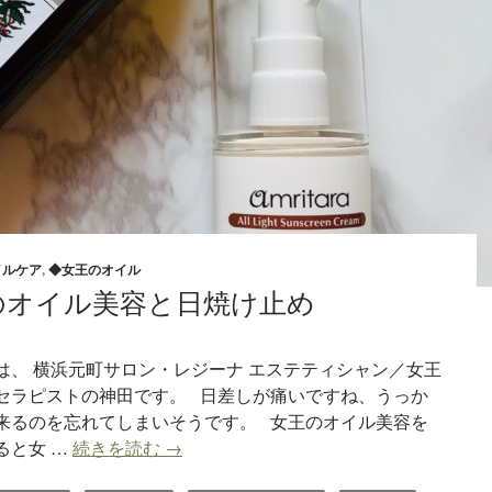
ケ
ア
も
忘
れ
ず
に
イルケア
,
◆女王のオイル
のオイル美容と日焼け止め
は、 横浜元町サロン・レジーナ エステティシャン／女王
セラピストの神田です。 日差しが痛いですね、うっか
来るのを忘れてしまいそうです。 女王のオイル美容を
女
ると女 …
続きを読む
→
王