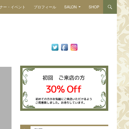
ナー・イベント
プロフィール
SALON
SHOP