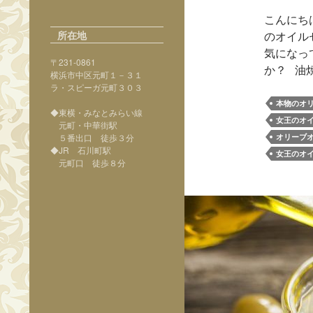
こんにち
所在地
のオイル
気になっ
〒231-0861
か？ 油
横浜市中区元町１－３１
ラ・スピーガ元町３０３
本物のオ
◆東横・みなとみらい線
女王のオ
元町・中華街駅
５番出口 徒歩３分
オリーブ
◆JR 石川町駅
女王のオ
元町口 徒歩８分