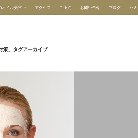
のオイル美容
アクセス
ご予約
お問い合せ
ブログ
セミ
対策」タグアーカイブ