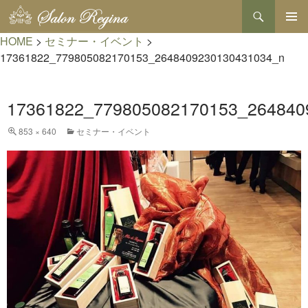
検
索
コ
HOME
>
セミナー・イベント
>
メインメ
ン
ニュー
テ
17361822_779805082170153_2648409230130431034_n
ン
ツ
へ
17361822_779805082170153_264840
ス
キ
853 × 640
セミナー・イベント
ッ
プ