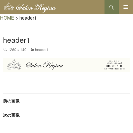
検
索
コ
HOME
>
header1
メインメ
ン
ニュー
テ
ン
ツ
header1
へ
ス
1260 × 140
header1
キ
ッ
プ
前の画像
次の画像