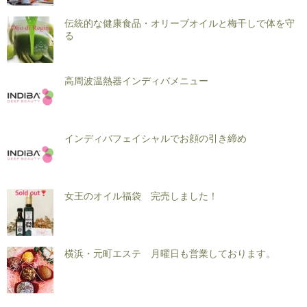
伝統的な健康食品・オリーブオイルと梅干しで体を守
る
高周波温熱器インディバメニュー
インディバフェイシャルでお顔の引き締め
女王のオイル福袋 完売しました！
横浜・元町エステ 月曜日も営業しております。