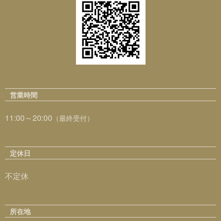
営業時間
11:00～20:00
（最終受付）
定休日
不定休
所在地