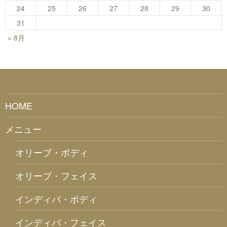
24
25
26
27
28
29
30
31
« 8月
HOME
メニュー
オリーブ・ボディ
オリーブ・フェイス
インディバ・ボディ
インディバ・フェイス