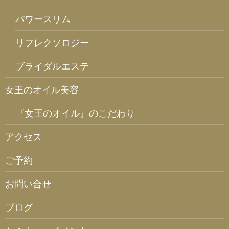
パワースリム
リフレクソロジー
ブライダルエステ
女王のオイル美容
『女王のオイル』のこだわり
アクセス
ご予約
お問い合せ
ブログ