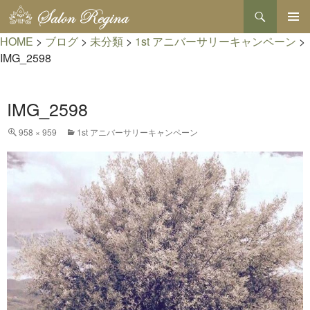
検
索
コ
HOME
>
ブログ
>
未分類
>
1st アニバーサリーキャンペーン
メインメ
>
ン
ニュー
テ
IMG_2598
ン
ツ
へ
IMG_2598
ス
キ
958 × 959
1st アニバーサリーキャンペーン
ッ
プ