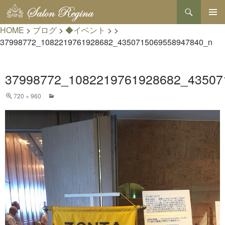
検
索
コ
HOME
>
ブログ
>
◆イベント
>
>
メインメ
ン
ニュー
テ
37998772_1082219761928682_4350715069558947840_n
ン
ツ
へ
37998772_1082219761928682_43507
ス
キ
720 × 960
ッ
プ