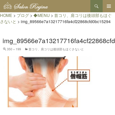
検
索
コ
HOME
>
ブログ
>
◆MENU
>
首コリ、肩コリは後頭部もほぐ
メインメ
ン
ニュー
テ
さないと
>
img_89566e7a13217716fa4cf22868cfd0bc15294
ン
ツ
へ
img_89566e7a13217716fa4cf22868cf
ス
キ
350 × 199
首コリ、肩コリは後頭部もほぐさないと
ッ
プ