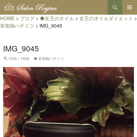
検
索
コ
HOME
>
ブログ
>
◆女王のオイル
>
女王のオイルダイエット
メインメ
>
ン
ニュー
テ
非加熱ハチミツ
>
IMG_9045
ン
ツ
へ
IMG_9045
ス
キ
1224 × 1632
非加熱ハチミツ
ッ
プ