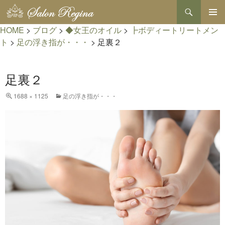
検
索
コ
HOME
>
ブログ
>
◆女王のオイル
>
┣ボディートリートメン
メインメ
ン
ニュー
テ
ト
>
足の浮き指が・・・
>
足裏２
ン
ツ
へ
足裏２
ス
キ
1688 × 1125
足の浮き指が・・・
ッ
プ