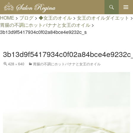
検
索
コ
HOME
>
ブログ
>
◆女王のオイル
>
女王のオイルダイエット
メインメ
>
ン
ニュー
テ
胃腸の不調にホットバナナと女王のオイル
>
ン
3b13d9f5417934c0f02a84bce4e9232c_s
ツ
へ
ス
3b13d9f5417934c0f02a84bce4e9232c
キ
ッ
プ
428 × 640
胃腸の不調にホットバナナと女王のオイル