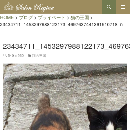
検
索
コ
HOME
>
ブログ
>
プライベート
>
猫の王国
>
メインメ
ン
ニュー
テ
23434711_1453297988122173_4697637441361510718_n
ン
ツ
へ
23434711_1453297988122173_46976
ス
キ
540 × 960
猫の王国
ッ
プ