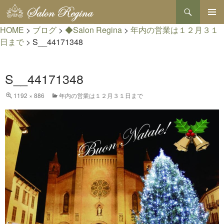
検
索
コ
HOME
>
ブログ
>
◆Salon Regina
>
年内の営業は１２月３１
メインメ
ン
ニュー
テ
日まで
>
S__44171348
ン
ツ
へ
S__44171348
ス
キ
1192 × 886
年内の営業は１２月３１日まで
ッ
プ