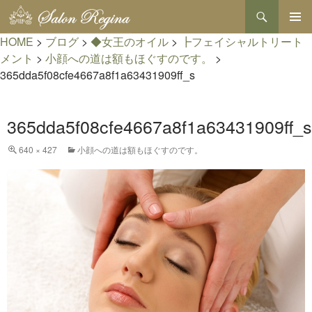
検
索
コ
HOME
>
ブログ
>
◆女王のオイル
>
┣フェイシャルトリート
メインメ
ン
ニュー
テ
メント
>
小顔への道は額もほぐすのです。
>
ン
365dda5f08cfe4667a8f1a63431909ff_s
ツ
へ
ス
365dda5f08cfe4667a8f1a63431909ff_s
キ
ッ
プ
640 × 427
小顔への道は額もほぐすのです。