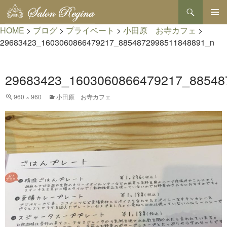
検
索
コ
HOME
>
ブログ
>
プライベート
>
小田原 お寺カフェ
>
メインメ
ン
ニュー
テ
29683423_1603060866479217_8854872998511848891_n
ン
ツ
へ
29683423_1603060866479217_88548
ス
キ
960 × 960
小田原 お寺カフェ
ッ
プ