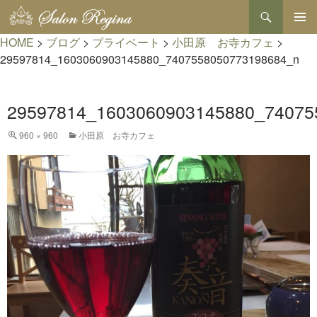
検
索
コ
HOME
>
ブログ
>
プライベート
>
小田原 お寺カフェ
>
メインメ
ン
ニュー
テ
29597814_1603060903145880_7407558050773198684_n
ン
ツ
へ
29597814_1603060903145880_74075
ス
キ
960 × 960
小田原 お寺カフェ
ッ
プ