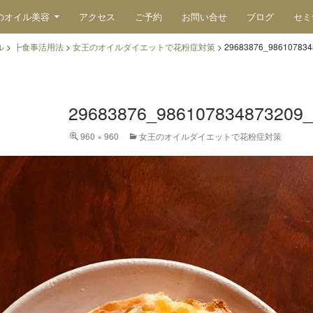
のオイル美容
アクセス
ご予約
お問い合せ
ブログ
セミ
ル
>
┣食事活用法
>
女王のオイルダイエットで花粉症対策
>
29683876_986107834
29683876_986107834873209_
960 × 960
女王のオイルダイエットで花粉症対策