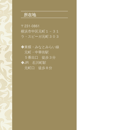
所在地
〒231-0861
横浜市中区元町１－３１
ラ・スピーガ元町３０３
◆東横・みなとみらい線
元町・中華街駅
５番出口 徒歩３分
◆JR 石川町駅
元町口 徒歩８分