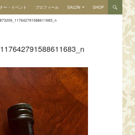
ナー・イベント
プロフィール
SALON
SHOP
873209_117642791588611683_n
117642791588611683_n