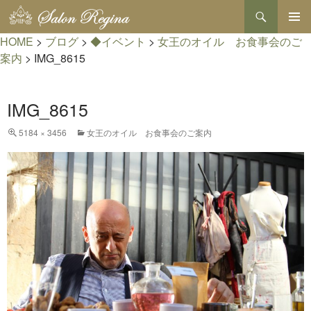
検
索
コ
HOME
>
ブログ
>
◆イベント
>
女王のオイル お食事会のご
メインメ
ン
ニュー
テ
案内
>
IMG_8615
ン
ツ
へ
IMG_8615
ス
キ
5184 × 3456
女王のオイル お食事会のご案内
ッ
プ