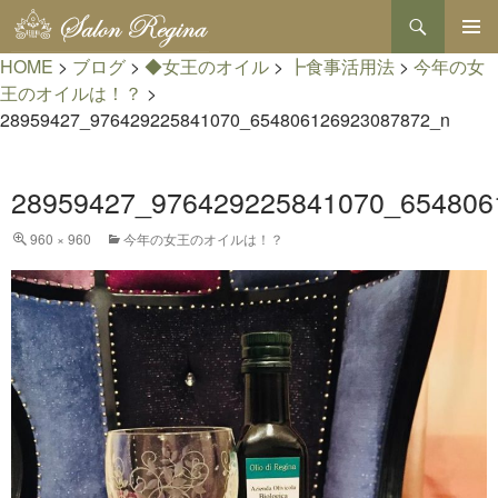
検
索
コ
HOME
>
ブログ
>
◆女王のオイル
>
┣食事活用法
>
今年の女
メインメ
ン
ニュー
テ
王のオイルは！？
>
ン
28959427_976429225841070_654806126923087872_n
ツ
へ
ス
28959427_976429225841070_654806
キ
ッ
プ
960 × 960
今年の女王のオイルは！？