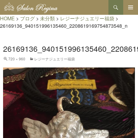
検
索
コ
HOME
>
ブログ
>
未分類
>
レジーナジュエリー福袋
>
メインメ
ン
ニュー
テ
26169136_940151996135460_2208619169754873548_n
ン
ツ
へ
26169136_940151996135460_220861
ス
キ
720 × 960
レジーナジュエリー福袋
ッ
プ