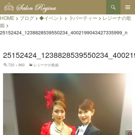
検
索
コ
HOME
>
ブログ
>
◆イベント
>
┣パーティー
>
レジーナの歌
メインメ
ン
ニュー
テ
姫
>
ン
25152424_1238828539550234_4002199043427335999_n
ツ
へ
ス
25152424_1238828539550234_40021
キ
ッ
プ
720 × 960
レジーナの歌姫