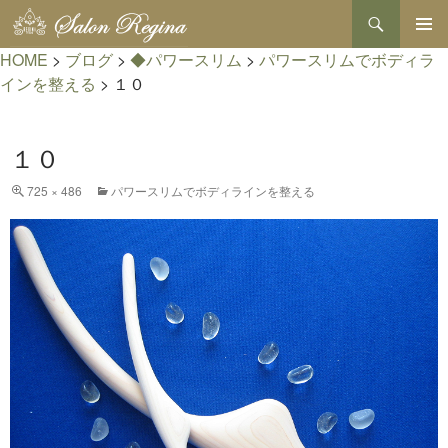
検
索
コ
HOME
>
ブログ
>
◆パワースリム
>
パワースリムでボディラ
メインメ
ン
ニュー
テ
インを整える
>
１０
ン
ツ
へ
１０
ス
キ
725 × 486
パワースリムでボディラインを整える
ッ
プ